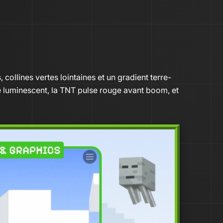
 collines vertes lointaines et un gradient terre-
é luminescent, la TNT pulse rouge avant boom, et