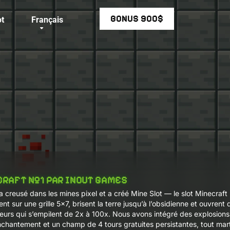
BONUS 900$
ot
Français
CRAFT №1 PAR INOUT GAMES
creusé dans les mines pixel et a créé Mine Slot — le slot Minecraft 
nt sur une grille 5×7, brisent la terre jusqu’à l’obsidienne et ouvrent 
teurs qui s’empilent de 2x à 100x. Nous avons intégré des explosion
nchantement et un champ de 4 tours gratuites persistantes, tout mar