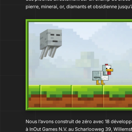
pierre, minerai, or, diamants et obsidienne jusqu’
Nous l’avons construit de zéro avec 18 dévelop
à InOut Games N.V. au Scharlooweg 39, Willemstad