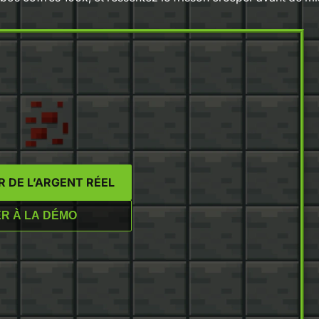
 Slot
 DE L’ARGENT RÉEL
R À LA DÉMO